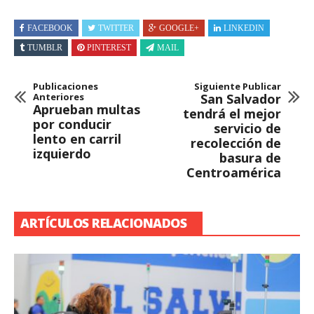
FACEBOOK
TWITTER
GOOGLE+
LINKEDIN
TUMBLR
PINTEREST
MAIL
Publicaciones
Siguiente Publicar
Anteriores
San Salvador
Aprueban multas
tendrá el mejor
por conducir
servicio de
lento en carril
recolección de
izquierdo
basura de
Centroamérica
ARTÍCULOS RELACIONADOS