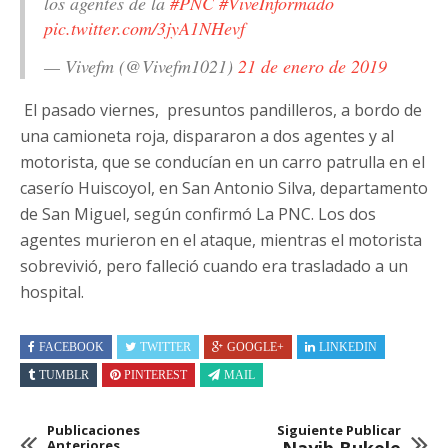
los agentes de la
#PNC
#ViveInformado
pic.twitter.com/3jyA1NHevf
— Vivefm (@Vivefm1021)
21 de enero de 2019
El pasado viernes, presuntos pandilleros, a bordo de
una camioneta roja, dispararon a dos agentes y al
motorista, que se conducían en un carro patrulla en el
caserío Huiscoyol, en San Antonio Silva, departamento
de San Miguel, según confirmó La PNC. Los dos
agentes murieron en el ataque, mientras el motorista
sobrevivió, pero falleció cuando era trasladado a un
hospital.
FACEBOOK
TWITTER
GOOGLE+
LINKEDIN
TUMBLR
PINTEREST
MAIL
Publicaciones
Siguiente Publicar
Anteriores