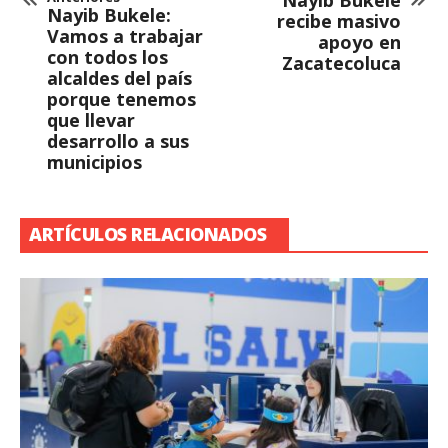
Nayib Bukele
Nayib Bukele:
recibe masivo
Vamos a trabajar
apoyo en
con todos los
Zacatecoluca
alcaldes del país
porque tenemos
que llevar
desarrollo a sus
municipios
ARTÍCULOS RELACIONADOS