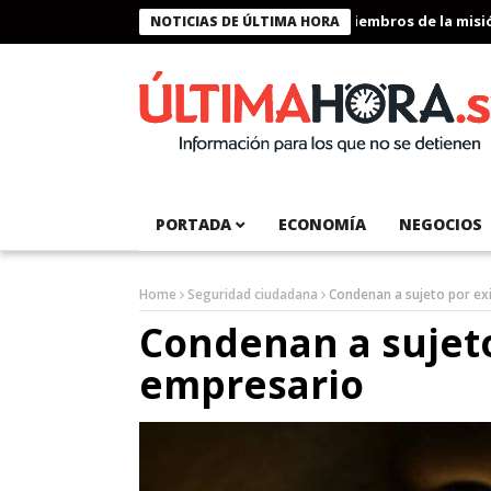
Presidente Bukele condecora a miembros de la misión h
NOTICIAS DE ÚLTIMA HORA
PORTADA
ECONOMÍA
NEGOCIOS
Home
Seguridad ciudadana
Condenan a sujeto por exi
Condenan a sujeto 
empresario