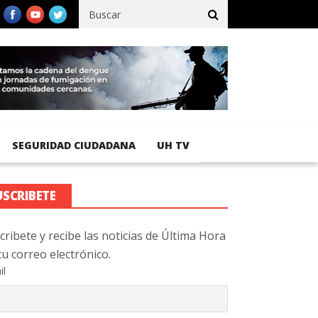
cífico registra 92 % de avance en obras de terracería
Aeropuerto
SEGURIDAD CIUDADANA
UH TV
USCRIBETE
cribete y recibe las noticias de Última Hora
tu correo electrónico.
il