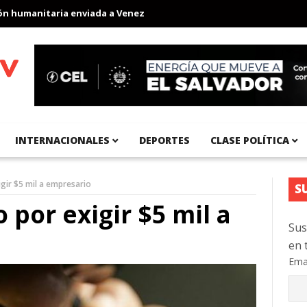
umanitaria enviada a Venezuela
Aeropuerto Internacional del Pa
INTERNACIONALES
DEPORTES
CLASE POLÍTICA
gir $5 mil a empresario
S
por exigir $5 mil a
Sus
en 
Ema