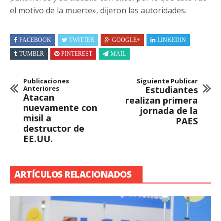
el motivo de la muerte», dijeron las autoridades.
FACEBOOK
TWITTER
GOOGLE+
LINKEDIN
TUMBLR
PINTEREST
MAIL
Publicaciones
Siguiente Publicar
Anteriores
Estudiantes
Atacan
realizan primera
nuevamente con
jornada de la
misil a
PAES
destructor de
EE.UU.
ARTÍCULOS RELACIONADOS