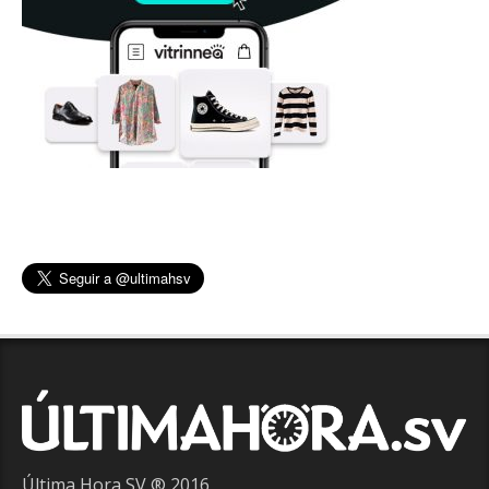
Última Hora SV ® 2016