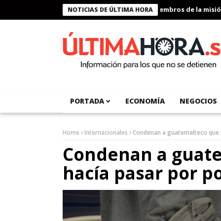
Presidente Bukele condecora a miembros de la misión hu
NOTICIAS DE ÚLTIMA HORA
PORTADA
ECONOMÍA
NEGOCIOS
Home
Internacionales
Condenan a guatemalteco que s
Condenan a guate
hacía pasar por p