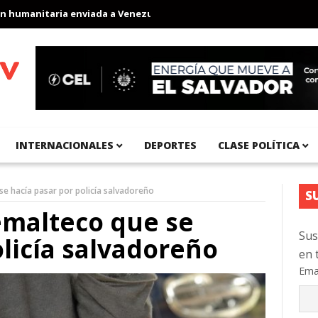
manitaria enviada a Venezuela
Aeropuerto Internacional del Pac
INTERNACIONALES
DEPORTES
CLASE POLÍTICA
e hacía pasar por policía salvadoreño
S
malteco que se
Sus
olicía salvadoreño
en 
Ema