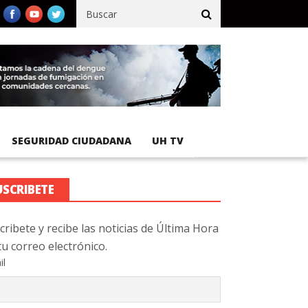
ífico registra 92 % de avance en obras de terracería
Aeropuerto
SEGURIDAD CIUDADANA
UH TV
USCRIBETE
cribete y recibe las noticias de Última Hora
tu correo electrónico.
il