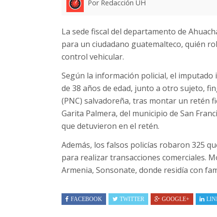
Por Redacción UH
La sede fiscal del departamento de Ahuach
para un ciudadano guatemalteco, quién rob
control vehicular.
Según la información policial, el imputado
de 38 años de edad, junto a otro sujeto, fi
(PNC) salvadoreña, tras montar un retén fic
Garita Palmera, del municipio de San Fran
que detuvieron en el retén.
Además, los falsos policías robaron 325 qu
para realizar transacciones comerciales. M
Armenia, Sonsonate, donde residía con fami
FACEBOOK
TWITTER
GOOGLE+
LIN