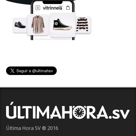
Última Hora SV ® 2016