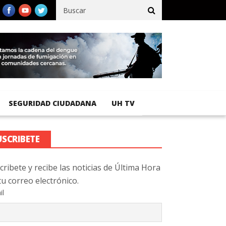
ico registra 92 % de avance en obras de terracería
Aeropuerto In
SEGURIDAD CIUDADANA
UH TV
USCRIBETE
cribete y recibe las noticias de Última Hora
tu correo electrónico.
il