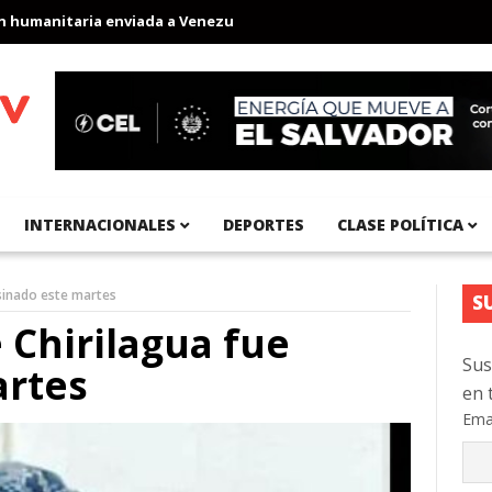
nitaria enviada a Venezuela
Aeropuerto Internacional del Pacíf
INTERNACIONALES
DEPORTES
CLASE POLÍTICA
esinado este martes
S
 Chirilagua fue
Sus
artes
en 
Ema