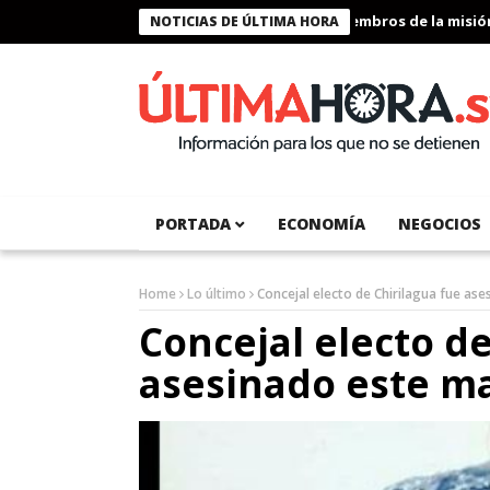
Presidente Bukele condecora a miembros de la misión huma
NOTICIAS DE ÚLTIMA HORA
PORTADA
ECONOMÍA
NEGOCIOS
Home
Lo último
Concejal electo de Chirilagua fue as
Concejal electo de
asesinado este m