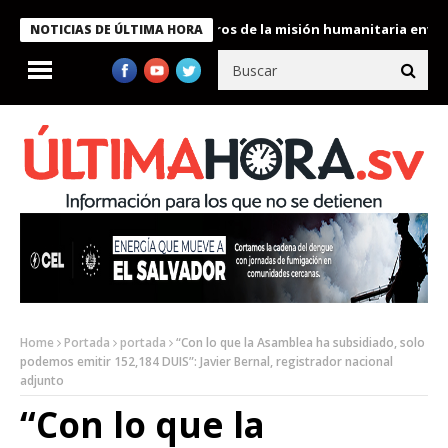
 Bukele condecora a miembros de la misión humanitaria enviada a
NOTICIAS DE ÚLTIMA HORA
Home
Portada
portada
“Con lo que la Asamblea ha subsidiado, solo
podemos emitir 152,184 DUIS”: Javier Bernal, registrador nacional
adjunto
“Con lo que la