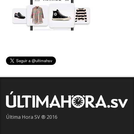
Última Hora SV ® 2016