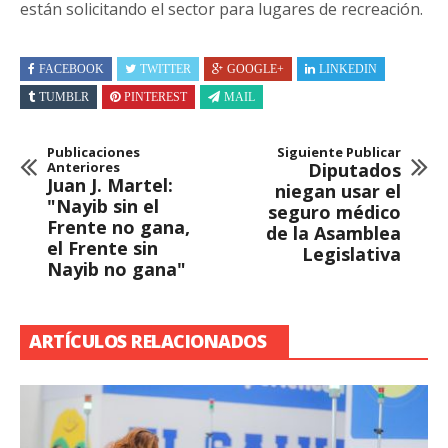
están solicitando el sector para lugares de recreación.
FACEBOOK
TWITTER
GOOGLE+
LINKEDIN
TUMBLR
PINTEREST
MAIL
Publicaciones
Siguiente Publicar
Anteriores
Diputados
Juan J. Martel:
niegan usar el
"Nayib sin el
seguro médico
Frente no gana,
de la Asamblea
el Frente sin
Legislativa
Nayib no gana"
ARTÍCULOS RELACIONADOS