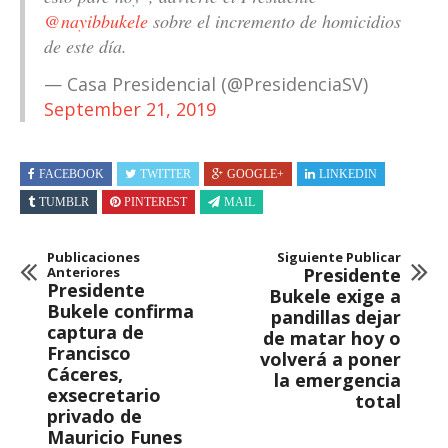
@nayibbukele
sobre el incremento de homicidios
de este día.
— Casa Presidencial (@PresidenciaSV)
September 21, 2019
FACEBOOK
TWITTER
GOOGLE+
LINKEDIN
TUMBLR
PINTEREST
MAIL
Publicaciones
Siguiente Publicar
Anteriores
Presidente
Presidente
Bukele exige a
Bukele confirma
pandillas dejar
captura de
de matar hoy o
Francisco
volverá a poner
Cáceres,
la emergencia
exsecretario
total
privado de
Mauricio Funes