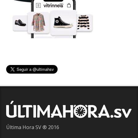
Última Hora SV ® 2016