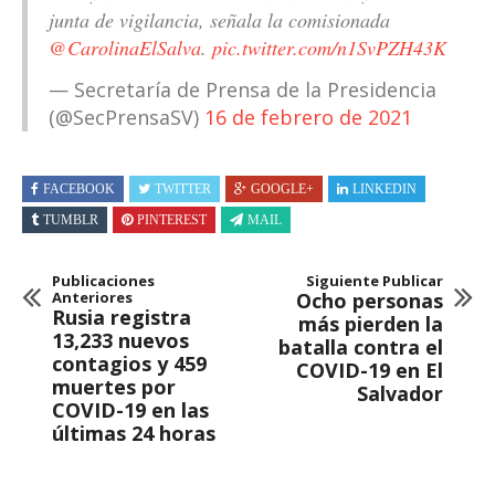
junta de vigilancia, señala la comisionada
@CarolinaElSalva
.
pic.twitter.com/n1SvPZH43K
— Secretaría de Prensa de la Presidencia
(@SecPrensaSV)
16 de febrero de 2021
FACEBOOK
TWITTER
GOOGLE+
LINKEDIN
TUMBLR
PINTEREST
MAIL
Publicaciones
Siguiente Publicar
Anteriores
Ocho personas
Rusia registra
más pierden la
13,233 nuevos
batalla contra el
contagios y 459
COVID-19 en El
muertes por
Salvador
COVID-19 en las
últimas 24 horas