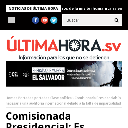
 Bukele condecora a miembros de la misión humanitaria enviada a
NOTICIAS DE ÚLTIMA HORA
Home
Portada
portada
Clase política
Comisionada Presidencial: Es
necesaria una auditoría internacional debido a la falta de imparcialidad
Comisionada
Presidencial: Es