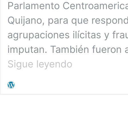
Parlamento Centroameri
Quijano, para que respond
agrupaciones ilícitas y fra
imputan. También fueron 
Comisión
Sigue leyendo
Especial
aprueba
solicitud
de
antejuicio
y
desafuero
contra
Norman
Quijano