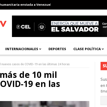
nitaria enviada a Venezuela
Aeropuerto Internacional del Pacíf
INTERNACIONALES
DEPORTES
CLASE POLÍTICA
 nuevos casos de COVID-19 en las últimas 24 horas
S
más de 10 mil
Sus
OVID-19 en las
en 
Ema