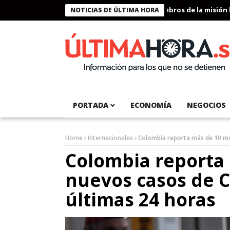
Presidente Bukele condecora a miembros de la misión huma
NOTICIAS DE ÚLTIMA HORA
PORTADA
ECONOMÍA
NEGOCIOS
Home
Internacionales
Colombia reporta más de 10 mil
Colombia reporta 
nuevos casos de C
últimas 24 horas