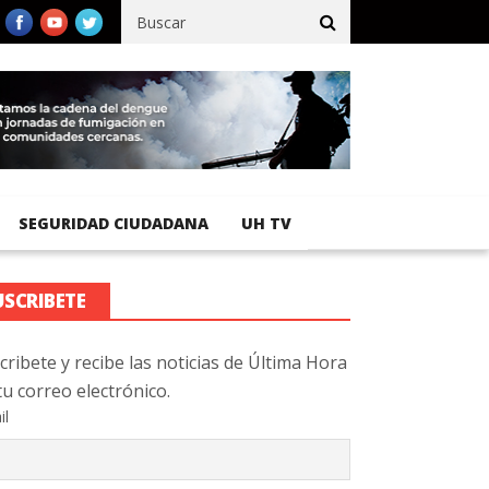
ico registra 92 % de avance en obras de terracería
Aeropuerto In
SEGURIDAD CIUDADANA
UH TV
USCRIBETE
cribete y recibe las noticias de Última Hora
tu correo electrónico.
il