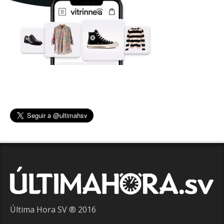
Última Hora SV ® 2016