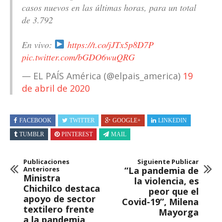
casos nuevos en las últimas horas, para un total
de 3.792
En vivo:
https://t.co/jJTx5p8D7P
pic.twitter.com/bGDO6wuQRG
— EL PAÍS América (@elpais_america)
19
de abril de 2020
FACEBOOK
TWITTER
GOOGLE+
LINKEDIN
TUMBLR
PINTEREST
MAIL
Publicaciones
Siguiente Publicar
Anteriores
“La pandemia de
Ministra
la violencia, es
Chichilco destaca
peor que el
apoyo de sector
Covid-19”, Milena
textilero frente
Mayorga
a la pandemia