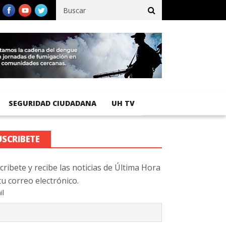
fico registra 92 % de avance en obras de terracería
Aeropuerto I
SEGURIDAD CIUDADANA
UH TV
USCRIBETE
cribete y recibe las noticias de Última Hora
tu correo electrónico.
il