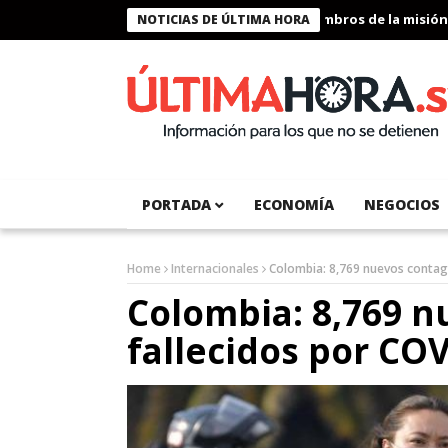
Presidente Bukele condecora a miembros de la misión hum
NOTICIAS DE ÚLTIMA HORA
PORTADA
ECONOMÍA
NEGOCIOS
Home
Internacionales
Colombia: 8,769 nuevos contagi
Colombia: 8,769 n
fallecidos por CO