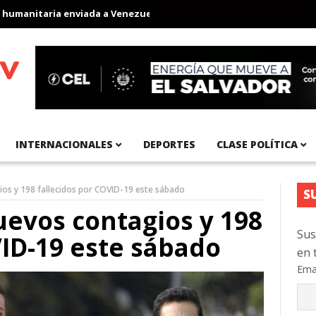
anitaria enviada a Venezuela
Aeropuerto Internacional del Pací
INTERNACIONALES
DEPORTES
CLASE POLÍTICA
os y 198 fallecidos por COVID-19 este sábado
S
uevos contagios y 198
Sus
VID-19 este sábado
en 
Ema