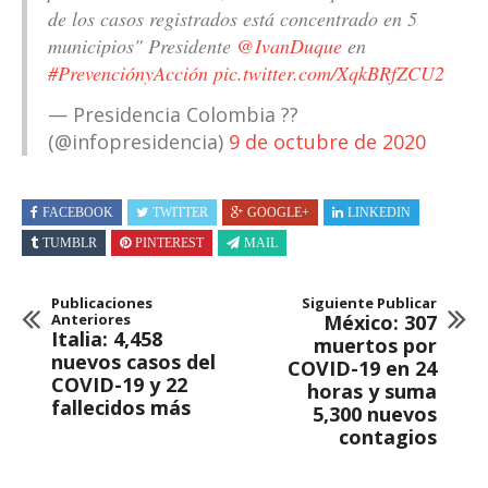
de los casos registrados está concentrado en 5
municipios" Presidente
@IvanDuque
en
#PrevenciónyAcción
pic.twitter.com/XqkBRfZCU2
— Presidencia Colombia ??
(@infopresidencia)
9 de octubre de 2020
FACEBOOK
TWITTER
GOOGLE+
LINKEDIN
TUMBLR
PINTEREST
MAIL
Publicaciones
Siguiente Publicar
Anteriores
México: 307
Italia: 4,458
muertos por
nuevos casos del
COVID-19 en 24
COVID-19 y 22
horas y suma
fallecidos más
5,300 nuevos
contagios