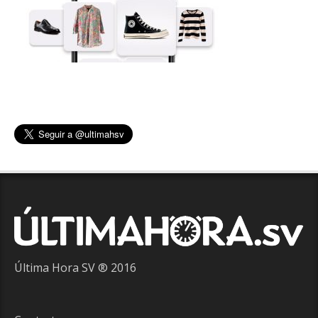
Última Hora SV ® 2016