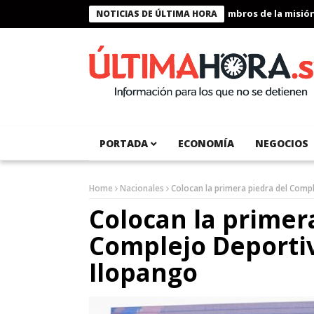
Presidente Bukele condecora a miembros de la misión hum
NOTICIAS DE ÚLTIMA HORA
PORTADA
ECONOMÍA
NEGOCIOS
Home
Nacionales
Colocan la primera piedra del Compl
Colocan la primer
Complejo Deportiv
Ilopango