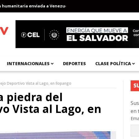
anitaria enviada a Venezuela
Aeropuerto Internacional del Pací
INTERNACIONALES
DEPORTES
CLASE POLÍTICA
ejo Deportivo Vista al Lago, en Ilopango
S
a piedra del
Sus
o Vista al Lago, en
en 
Ema