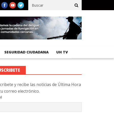
fico registra 92 % de avance en obras de terracería
Aeropuerto I
SEGURIDAD CIUDADANA
UH TV
USCRIBETE
cribete y recibe las noticias de Última Hora
tu correo electrónico.
il