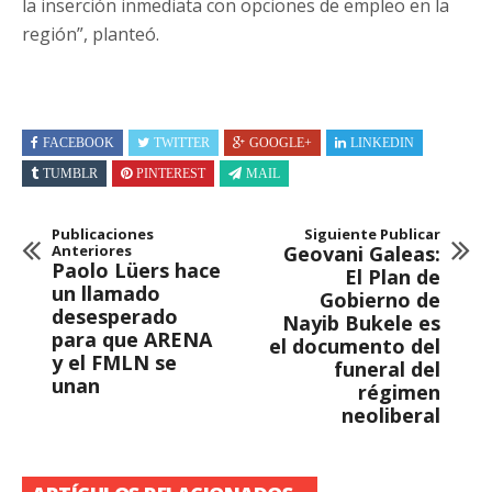
la inserción inmediata con opciones de empleo en la
región”, planteó.
FACEBOOK
TWITTER
GOOGLE+
LINKEDIN
TUMBLR
PINTEREST
MAIL
Publicaciones
Siguiente Publicar
Anteriores
Geovani Galeas:
Paolo Lüers hace
El Plan de
un llamado
Gobierno de
desesperado
Nayib Bukele es
para que ARENA
el documento del
y el FMLN se
funeral del
unan
régimen
neoliberal