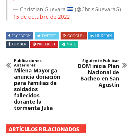
— Christian Guevara
(@ChrisGuevaraG)
15 de octubre de 2022
FACEBOOK
TWITTER
GOOGLE+
LINKEDIN
TUMBLR
PINTEREST
MAIL
Publicaciones
Siguiente Publicar
Anteriores
DOM inicia Plan
Milena Mayorga
Nacional de
anuncia donación
Bacheo en San
para familias de
Agustín
soldados
fallecidos
durante la
tormenta Julia
ARTÍCULOS RELACIONADOS