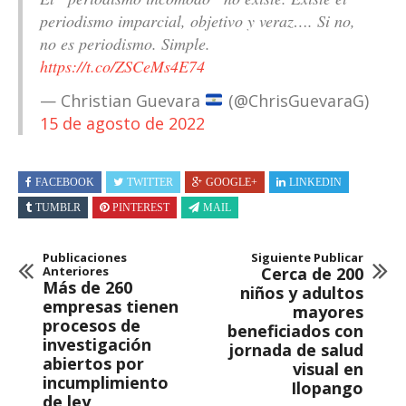
periodismo imparcial, objetivo y veraz…. Si no,
no es periodismo. Simple.
https://t.co/ZSCeMs4E74
— Christian Guevara
(@ChrisGuevaraG)
15 de agosto de 2022
FACEBOOK
TWITTER
GOOGLE+
LINKEDIN
TUMBLR
PINTEREST
MAIL
Publicaciones
Siguiente Publicar
Anteriores
Cerca de 200
Más de 260
niños y adultos
empresas tienen
mayores
procesos de
beneficiados con
investigación
jornada de salud
abiertos por
visual en
incumplimiento
Ilopango
de ley