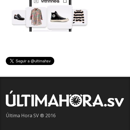
Última Hora SV ® 2016