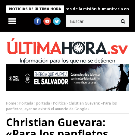
e Bukele condecora a miembros de la misión humanitaria enviada 
NOTICIAS DE ÚLTIMA HORA
Home
Portada
portada
Política
Christian Guevara: «Para los
panfletos, ayer no existió el anuncio de Google»
Christian Guevara:
«Para los panfletos,