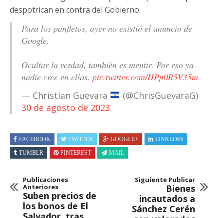
despotrican en contra del Gobierno.
Para los panfletos, ayer no existió el anuncio de
Google.
Ocultar la verdad, también es mentir. Por eso ya
nadie cree en ellos.
pic.twitter.com/HPp0R5V35m
— Christian Guevara
(@ChrisGuevaraG)
30 de agosto de 2023
FACEBOOK
TWITTER
GOOGLE+
LINKEDIN
TUMBLR
PINTEREST
MAIL
Publicaciones
Siguiente Publicar
Anteriores
Bienes
Suben precios de
incautados a
los bonos de El
Sánchez Cerén
Salvador, tras