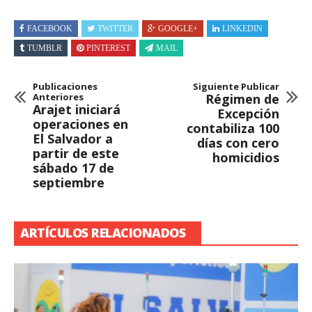
FACEBOOK
TWITTER
GOOGLE+
LINKEDIN
TUMBLR
PINTEREST
MAIL
Publicaciones
Siguiente Publicar
Anteriores
Régimen de
Arajet iniciará
Excepción
operaciones en
contabiliza 100
El Salvador a
días con cero
partir de este
homicidios
sábado 17 de
septiembre
ARTÍCULOS RELACIONADOS