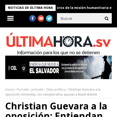
te Bukele condecora a miembros de la misión humanitaria enviada 
NOTICIAS DE ÚLTIMA HORA
Home
Portada
portada
Clase política
Christian Guevara a la
oposición: Entiendan, los salvadoreños apoyan a Nayib Bukele
Christian Guevara a la
oposición: Entiendan,