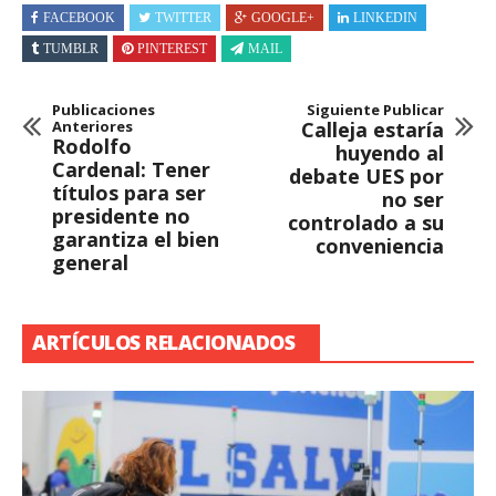
FACEBOOK
TWITTER
GOOGLE+
LINKEDIN
TUMBLR
PINTEREST
MAIL
Publicaciones
Siguiente Publicar
Anteriores
Calleja estaría
Rodolfo
huyendo al
Cardenal: Tener
debate UES por
títulos para ser
no ser
presidente no
controlado a su
garantiza el bien
conveniencia
general
ARTÍCULOS RELACIONADOS