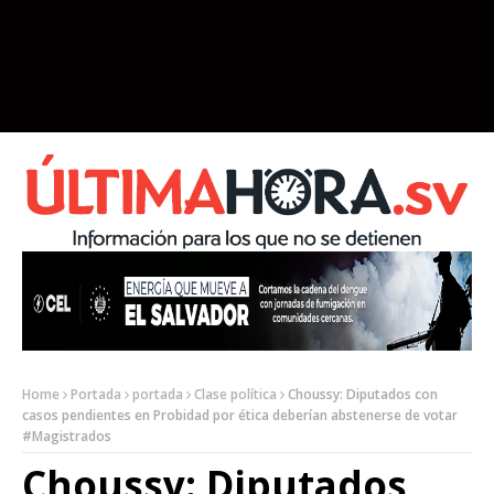
Home
Portada
portada
Clase política
Choussy: Diputados con
casos pendientes en Probidad por ética deberían abstenerse de votar
#Magistrados
Choussy: Diputados