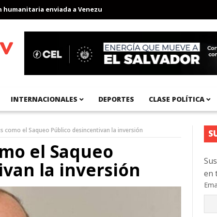
anitaria enviada a Venezuela
Aeropuerto Internacional del Pací
INTERNACIONALES
DEPORTES
CLASE POLÍTICA
s como el Saqueo Público desincentivan la inversión
S
omo el Saqueo
Sus
ivan la inversión
en 
Ema