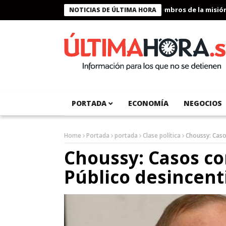
Presidente Bukele condecora a miembros de la misión hum
NOTICIAS DE ÚLTIMA HORA
PORTADA
ECONOMÍA
NEGOCIOS
Home
Portada
portada
Clase política
Choussy: Caso
Choussy: Casos c
Público desincent