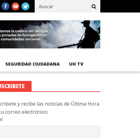
fico registra 92 % de avance en obras de terracería
Aeropuerto I
SEGURIDAD CIUDADANA
UH TV
USCRIBETE
cribete y recibe las noticias de Última Hora
tu correo electrónico.
il