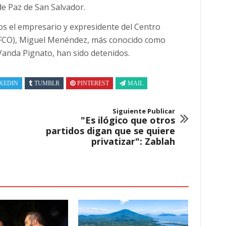
de Paz de San Salvador.
llos el empresario y expresidente del Centro
CIFCO), Miguel Menéndez, más conocido como
Vanda Pignato, han sido detenidos.
KEDIN
TUMBLR
PINTEREST
MAIL
Siguiente Publicar
"Es ilógico que otros
partidos digan que se quiere
privatizar": Zablah