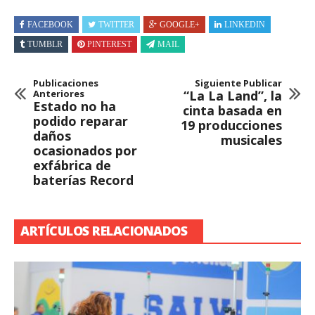
FACEBOOK
TWITTER
GOOGLE+
LINKEDIN
TUMBLR
PINTEREST
MAIL
Publicaciones
Siguiente Publicar
Anteriores
“La La Land”, la
Estado no ha
cinta basada en
podido reparar
19 producciones
daños
musicales
ocasionados por
exfábrica de
baterías Record
ARTÍCULOS RELACIONADOS