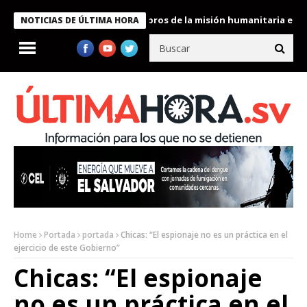
te Bukele condecora a miembros de la misión humanitaria enviada
NOTICIAS DE ÚLTIMA HORA
Home
Portada
portada
Chicas: “El espionaje no es un práctica en el
ejercicio de este Gobierno”
Chicas: “El espionaje
no es un práctica en el