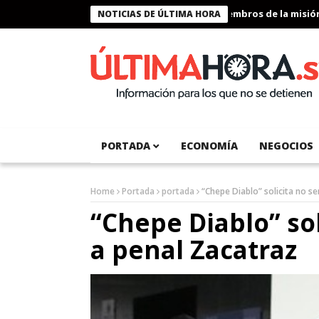
Presidente Bukele condecora a miembros de la misión hum
NOTICIAS DE ÚLTIMA HORA
PORTADA
ECONOMÍA
NEGOCIOS
Home
Portada
portada
“Chepe Diablo” solicita no s
“Chepe Diablo” sol
a penal Zacatraz