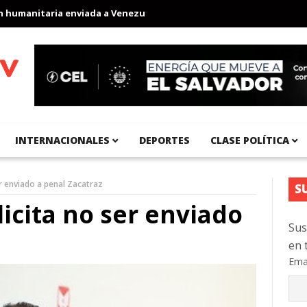
anitaria enviada a Venezuela
Aeropuerto Internacional del Pací
INTERNACIONALES
DEPORTES
CLASE POLÍTICA
er enviado a penal Zacatraz
S
icita no ser enviado
Sus
en 
Ema