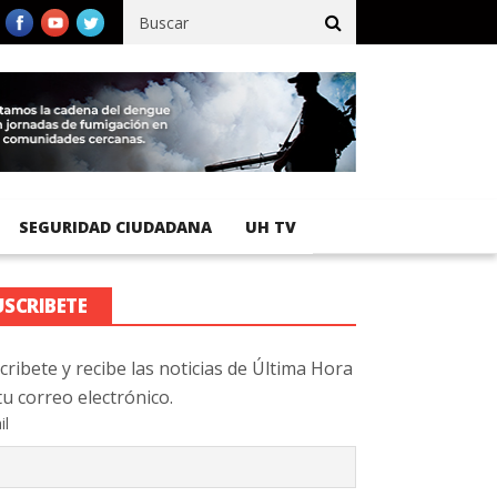
fico registra 92 % de avance en obras de terracería
Aeropuerto I
SEGURIDAD CIUDADANA
UH TV
USCRIBETE
cribete y recibe las noticias de Última Hora
tu correo electrónico.
il