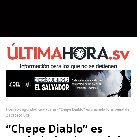
Home
Seguridad ciudadana
“Chepe Diablo” es trasladado al penal de
Zacatecoluca
“Chepe Diablo” es