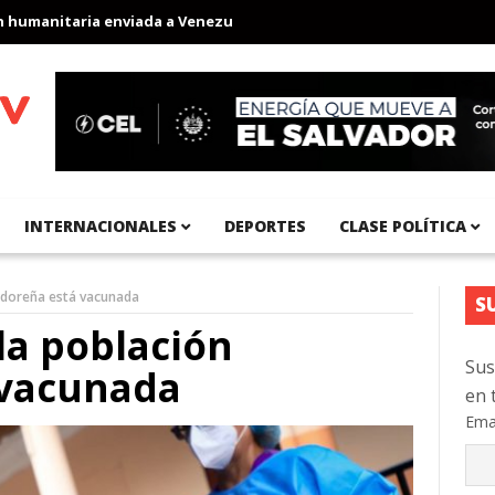
anitaria enviada a Venezuela
Aeropuerto Internacional del Pací
INTERNACIONALES
DEPORTES
CLASE POLÍTICA
vadoreña está vacunada
S
la población
Sus
 vacunada
en 
Ema