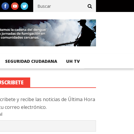
fico registra 92 % de avance en obras de terracería
Aeropuerto 
SEGURIDAD CIUDADANA
UH TV
USCRIBETE
cribete y recibe las noticias de Última Hora
tu correo electrónico.
il