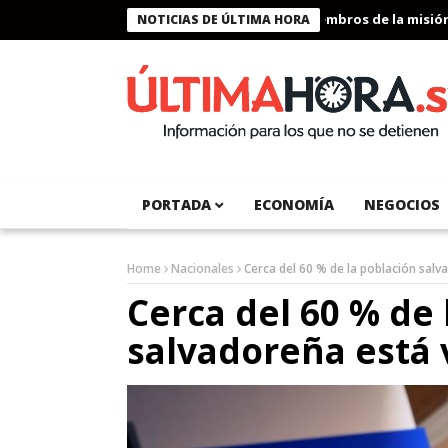
Presidente Bukele condecora a miembros de la misión hum
NOTICIAS DE ÚLTIMA HORA
PORTADA
ECONOMÍA
NEGOCIOS
Home
Nacionales
Cerca del 60 % de la población sal
Cerca del 60 % de 
salvadoreña está