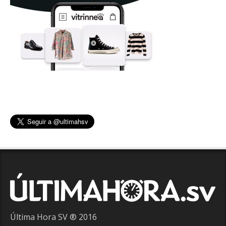
Última Hora SV ® 2016