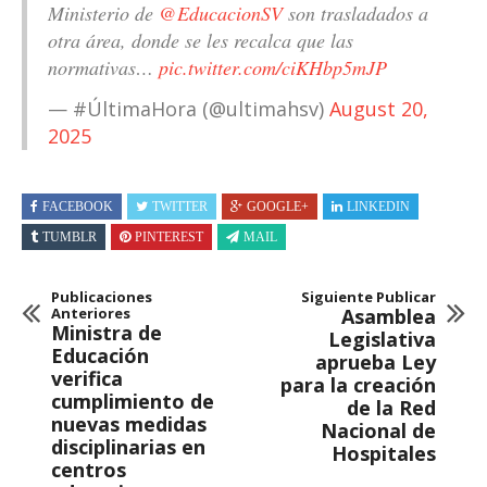
Ministerio de
@EducacionSV
son trasladados a
otra área, donde se les recalca que las
normativas…
pic.twitter.com/ciKHbp5mJP
— #ÚltimaHora (@ultimahsv)
August 20,
2025
FACEBOOK
TWITTER
GOOGLE+
LINKEDIN
TUMBLR
PINTEREST
MAIL
Publicaciones
Siguiente Publicar
Anteriores
Asamblea
Ministra de
Legislativa
Educación
aprueba Ley
verifica
para la creación
cumplimiento de
de la Red
nuevas medidas
Nacional de
disciplinarias en
Hospitales
centros