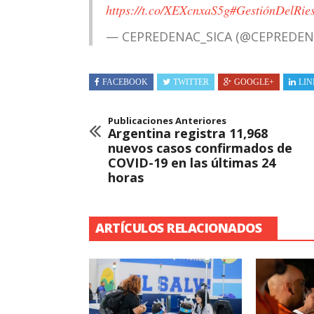
https://t.co/XEXcnxaS5g
#GestiónDelRi
— CEPREDENAC_SICA (@CEPREDE
FACEBOOK
TWITTER
GOOGLE+
LIN
Publicaciones Anteriores
Argentina registra 11,968
nuevos casos confirmados de
COVID-19 en las últimas 24
horas
ARTÍCULOS RELACIONADOS