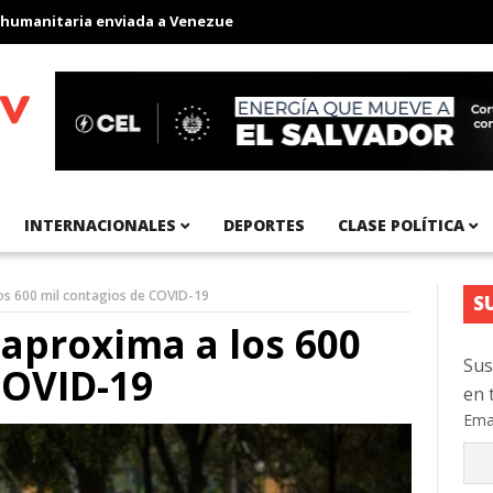
nitaria enviada a Venezuela
Aeropuerto Internacional del Pacíf
INTERNACIONALES
DEPORTES
CLASE POLÍTICA
os 600 mil contagios de COVID-19
S
aproxima a los 600
Sus
COVID-19
en 
Ema