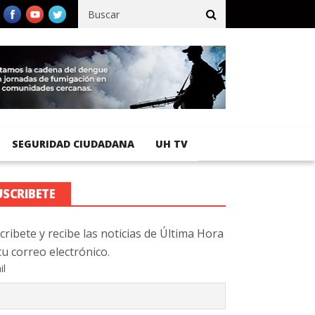
ico registra 92 % de avance en obras de terracería
Aeropuerto In
SEGURIDAD CIUDADANA
UH TV
USCRIBETE
cribete y recibe las noticias de Última Hora
tu correo electrónico.
il