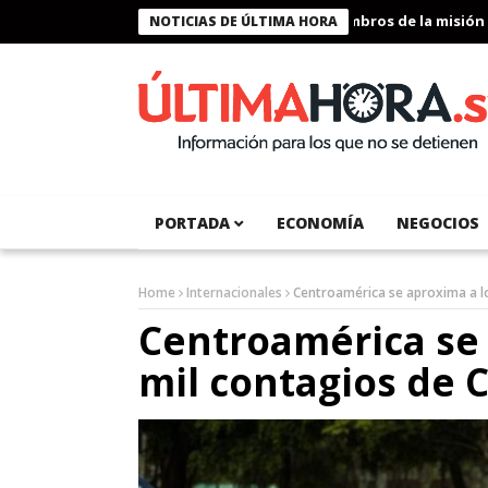
Presidente Bukele condecora a miembros de la misión huma
NOTICIAS DE ÚLTIMA HORA
PORTADA
ECONOMÍA
NEGOCIOS
Home
Internacionales
Centroamérica se aproxima a l
Centroamérica se 
mil contagios de 