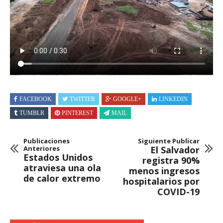
FACEBOOK
TWITTER
GOOGLE+
LINKEDIN
TUMBLR
PINTEREST
MAIL
Publicaciones
Siguiente Publicar
Anteriores
El Salvador
Estados Unidos
registra 90%
atraviesa una ola
menos ingresos
de calor extremo
hospitalarios por
COVID-19