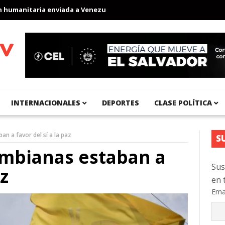
anitaria enviada a Venezuela
Aeropuerto Internacional del Pací
INTERNACIONALES
DEPORTES
CLASE POLÍTICA
n a favor del sí a la paz
S
ombianas estaban a
Sus
az
en 
Ema