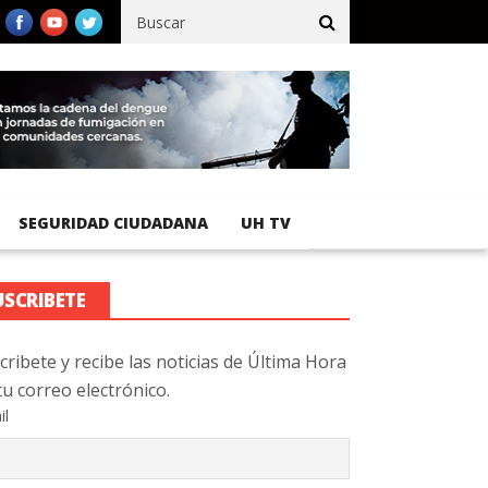
fico registra 92 % de avance en obras de terracería
Aeropuerto I
SEGURIDAD CIUDADANA
UH TV
USCRIBETE
cribete y recibe las noticias de Última Hora
tu correo electrónico.
il