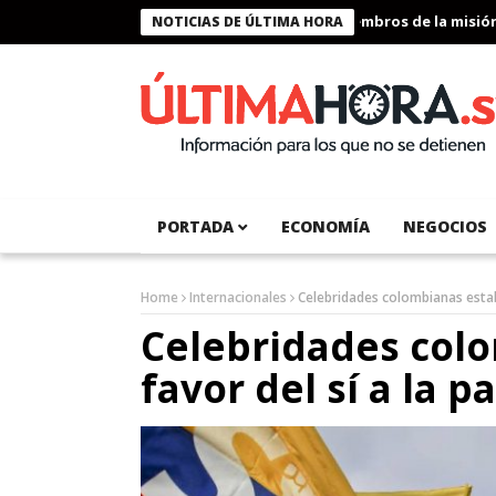
Presidente Bukele condecora a miembros de la misión hum
NOTICIAS DE ÚLTIMA HORA
PORTADA
ECONOMÍA
NEGOCIOS
Home
Internacionales
Celebridades colombianas estaba
Celebridades col
favor del sí a la p