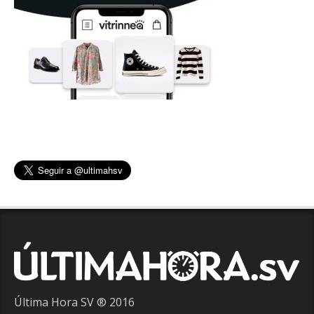
Última Hora SV ® 2016