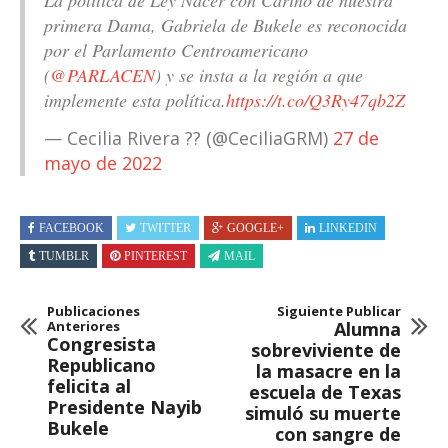
primera Dama, Gabriela de Bukele es reconocida
por el Parlamento Centroamericano
(
@PARLACEN
) y se insta a la región a que
implemente esta política.
https://t.co/Q3Ry47qb2Z
— Cecilia Rivera ?? (@CeciliaGRM)
27 de
mayo de 2022
FACEBOOK
TWITTER
GOOGLE+
LINKEDIN
TUMBLR
PINTEREST
MAIL
Publicaciones
Siguiente Publicar
Anteriores
Alumna
Congresista
sobreviviente de
Republicano
la masacre en la
felicita al
escuela de Texas
Presidente Nayib
simuló su muerte
Bukele
con sangre de