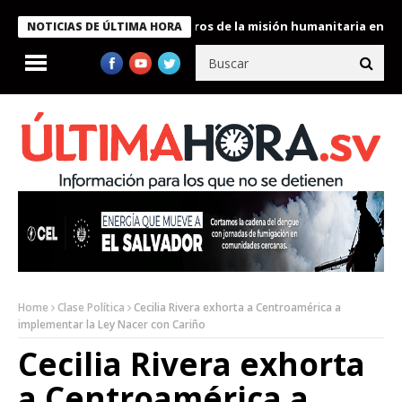
 Bukele condecora a miembros de la misión humanitaria enviada a
NOTICIAS DE ÚLTIMA HORA
Home
Clase Política
Cecilia Rivera exhorta a Centroamérica a
implementar la Ley Nacer con Cariño
Cecilia Rivera exhorta
a Centroamérica a