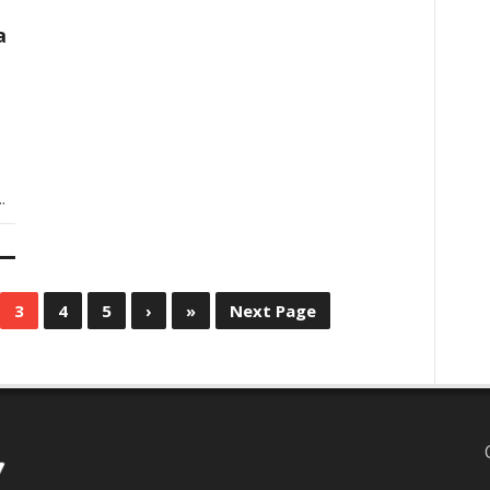
a
.
3
4
5
›
»
Next Page