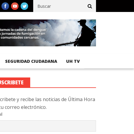
egistra 92 % de avance en obras de terracería
Aeropuerto Interna
SEGURIDAD CIUDADANA
UH TV
USCRIBETE
cribete y recibe las noticias de Última Hora
tu correo electrónico.
il