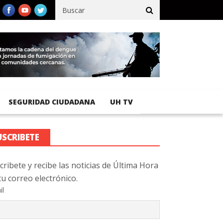
 registra 92 % de avance en obras de terracería
Aeropuerto Inter
SEGURIDAD CIUDADANA
UH TV
USCRIBETE
cribete y recibe las noticias de Última Hora
tu correo electrónico.
il