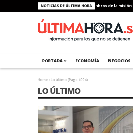
Presidente Bukele condecora a miembros de la misión humanit
NOTICIAS DE ÚLTIMA HORA
PORTADA
ECONOMÍA
NEGOCIOS
Home
Lo último
(Page 4004)
LO ÚLTIMO