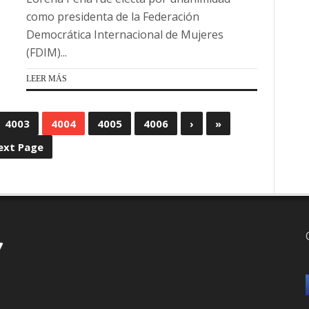
como presidenta de la Federación
Democrática Internacional de Mujeres
(FDIM)...
LEER MÁS
4003
4004
4005
4006
›
»
ext Page