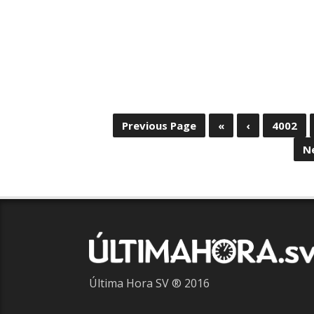
Previous Page
«
‹
4002
N
Última Hora SV ® 2016