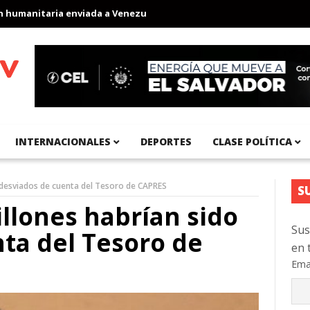
nitaria enviada a Venezuela
Aeropuerto Internacional del Pacíf
INTERNACIONALES
DEPORTES
CLASE POLÍTICA
 desviados de cuenta del Tesoro de CAPRES
S
illones habrían sido
Sus
ta del Tesoro de
en 
Ema