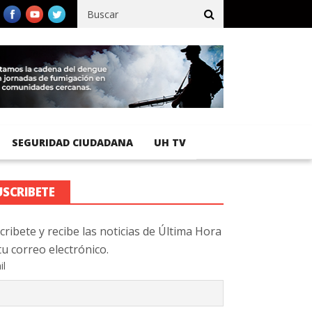
ico registra 92 % de avance en obras de terracería
Aeropuerto I
SEGURIDAD CIUDADANA
UH TV
USCRIBETE
cribete y recibe las noticias de Última Hora
tu correo electrónico.
il