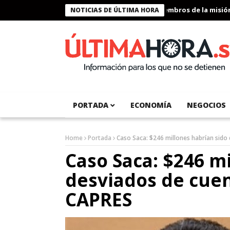
Presidente Bukele condecora a miembros de la misión huma
NOTICIAS DE ÚLTIMA HORA
PORTADA
ECONOMÍA
NEGOCIOS
Home
Portada
Caso Saca: $246 millones habrían sido
Caso Saca: $246 m
desviados de cuen
CAPRES