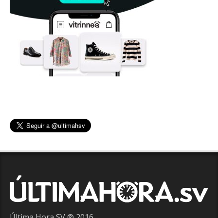
Última Hora SV ® 2016