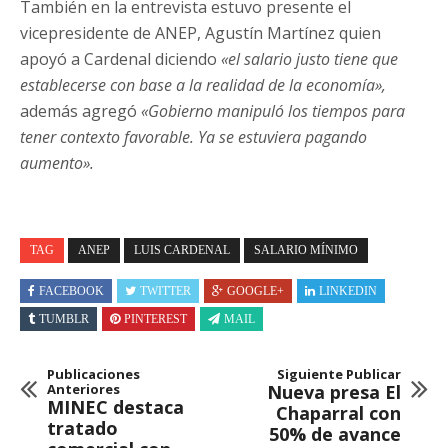
También en la entrevista estuvo presente el
vicepresidente de ANEP, Agustín Martínez quien
apoyó a Cardenal diciendo
«el salario justo tiene que
establecerse con base a la realidad de la economía»,
además agregó
«Gobierno manipuló los tiempos para
tener contexto favorable. Ya se estuviera pagando
aumento».
TAG
ANEP
LUIS CARDENAL
SALARIO MÍNIMO
FACEBOOK
TWITTER
GOOGLE+
LINKEDIN
TUMBLR
PINTEREST
MAIL
Publicaciones
Siguiente Publicar
Anteriores
Nueva presa El
MINEC destaca
Chaparral con
tratado
50% de avance