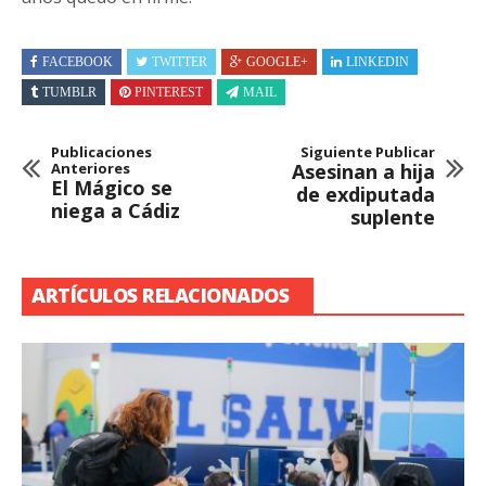
FACEBOOK
TWITTER
GOOGLE+
LINKEDIN
TUMBLR
PINTEREST
MAIL
Publicaciones
Siguiente Publicar
Anteriores
Asesinan a hija
El Mágico se
de exdiputada
niega a Cádiz
suplente
ARTÍCULOS RELACIONADOS