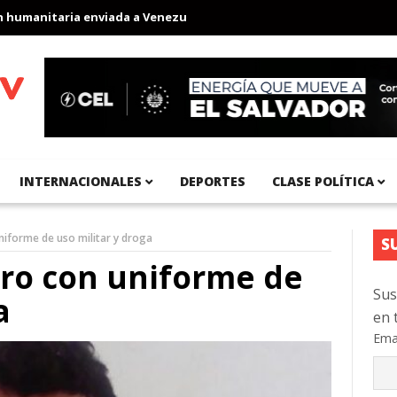
anitaria enviada a Venezuela
Aeropuerto Internacional del Pací
INTERNACIONALES
DEPORTES
CLASE POLÍTICA
niforme de uso militar y droga
S
ero con uniforme de
Sus
a
en 
Ema