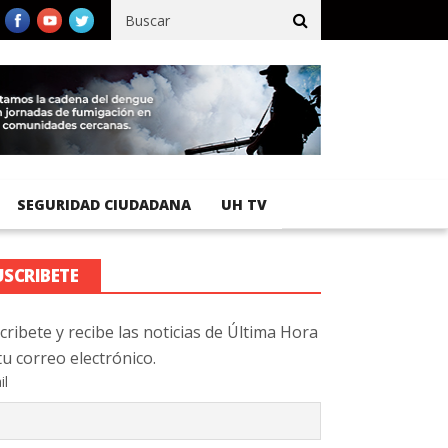
fico registra 92 % de avance en obras de terracería
Aeropuerto I
SEGURIDAD CIUDADANA
UH TV
USCRIBETE
cribete y recibe las noticias de Última Hora
tu correo electrónico.
il