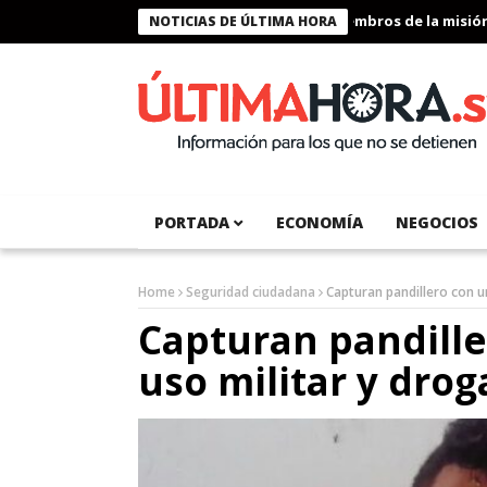
Presidente Bukele condecora a miembros de la misión hum
NOTICIAS DE ÚLTIMA HORA
PORTADA
ECONOMÍA
NEGOCIOS
Home
Seguridad ciudadana
Capturan pandillero con u
Capturan pandill
uso militar y drog