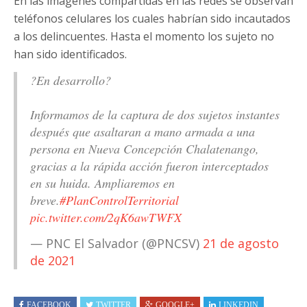
En las imágenes compartidas en las redes se observan
teléfonos celulares los cuales habrían sido incautados
a los delincuentes. Hasta el momento los sujeto no
han sido identificados.
?En desarrollo?
Informamos de la captura de dos sujetos instantes
después que asaltaran a mano armada a una
persona en Nueva Concepción Chalatenango,
gracias a la rápida acción fueron interceptados
en su huida. Ampliaremos en
breve.
#PlanControlTerritorial
pic.twitter.com/2qK6awTWFX
— PNC El Salvador (@PNCSV)
21 de agosto
de 2021
FACEBOOK
TWITTER
GOOGLE+
LINKEDIN