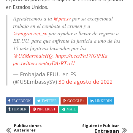
en Estados Unidos.
Agradecemos a la
@pncsv
por su excepcional
trabajo en el combate al crimen y a
@migracion_sv
por ayudar a llevar de regreso a
EE.UU. para que enfrente la justicia a uno de los
15 más fugitivos buscados por los
@USMarshalsHQ
.
https://t.co/Pa17iGiPKa
pic.twitter.com/uyDArRTzrU
— Embajada EEUU en ES
(@USEmbassySV)
30 de agosto de 2022
FACEBOOK
TWITTER
GOOGLE+
LINKEDIN
TUMBLR
PINTEREST
MAIL
Publicaciones
Siguiente Publicar
Anteriores
Entregan