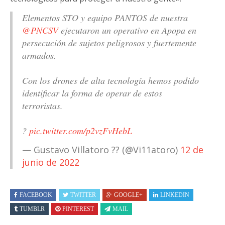
Elementos STO y equipo PANTOS de nuestra
@PNCSV
ejecutaron un operativo en Apopa en
persecución de sujetos peligrosos y fuertemente
armados.
Con los drones de alta tecnología hemos podido
identificar la forma de operar de estos
terroristas.
?
pic.twitter.com/p2vzFvHebL
— Gustavo Villatoro ?? (@Vi11atoro)
12 de
junio de 2022
FACEBOOK
TWITTER
GOOGLE+
LINKEDIN
TUMBLR
PINTEREST
MAIL