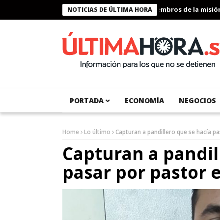
Presidente Bukele condecora a miembros de la misión hu
NOTICIAS DE ÚLTIMA HORA
PORTADA
ECONOMÍA
NEGOCIOS
Home
Lo último
Capturan a pandillero que se hacía p
Capturan a pandil
pasar por pastor 