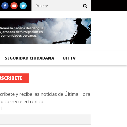
ífico registra 92 % de avance en obras de terracería
Aeropuerto 
SEGURIDAD CIUDADANA
UH TV
USCRIBETE
cribete y recibe las noticias de Última Hora
tu correo electrónico.
il