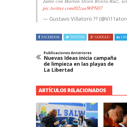
Junto con Marlon Stiven Rivera Ruiz, se
pic.twitter.com/02zaeWPN07
— Gustavo Villatoro ?? (@Vi11ator
FACEBOOK
TWITTER
GOOGLE+
LIN
Publicaciones Anteriores
Nuevas Ideas inicia campaña
de limpieza en las playas de
La Libertad
ARTÍCULOS RELACIONADOS