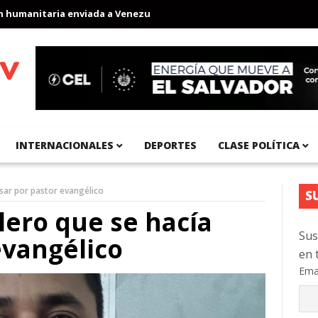
manitaria enviada a Venezuela
Aeropuerto Internacional del Pac
INTERNACIONALES
DEPORTES
CLASE POLÍTICA
asar por pastor evangélico
S
lero que se hacía
Sus
evangélico
en 
Ema