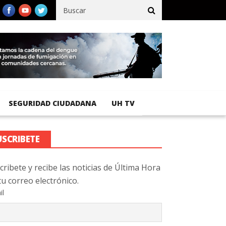
ífico registra 92 % de avance en obras de terracería
Aeropuerto
SEGURIDAD CIUDADANA
UH TV
USCRIBETE
cribete y recibe las noticias de Última Hora
tu correo electrónico.
il