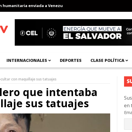
manitaria enviada a Venezuela
Aeropuerto Internacional del Pac
INTERNACIONALES
DEPORTES
CLASE POLÍTICA
cultar con maquillaje sus tatuajes
S
lero que intentaba
Sus
laje sus tatuajes
en 
Ema