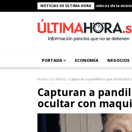
Presidente Bukele condecora a miembros de la misión hu
NOTICIAS DE ÚLTIMA HORA
PORTADA
ECONOMÍA
NEGOCIOS
Home
Lo último
Capturan a pandillero que intentaba o
Capturan a pandil
ocultar con maquil