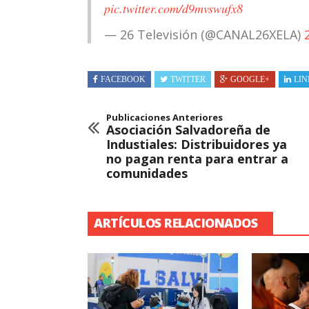
pic.twitter.com/d9mvswufx8
— 26 Televisión (@CANAL26XELA)
FACEBOOK
TWITTER
GOOGLE+
LIN
Publicaciones Anteriores
Asociación Salvadoreña de
Industiales: Distribuidores ya
no pagan renta para entrar a
comunidades
ARTÍCULOS RELACIONADOS