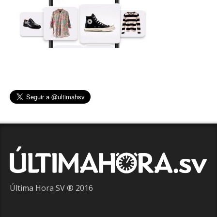
Última Hora SV ® 2016