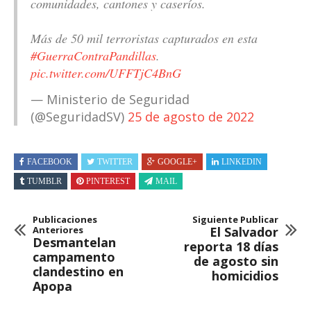
comunidades, cantones y caseríos.
Más de 50 mil terroristas capturados en esta
#GuerraContraPandillas
.
pic.twitter.com/UFFTjC4BnG
— Ministerio de Seguridad
(@SeguridadSV)
25 de agosto de 2022
FACEBOOK
TWITTER
GOOGLE+
LINKEDIN
TUMBLR
PINTEREST
MAIL
Publicaciones
Siguiente Publicar
Anteriores
El Salvador
Desmantelan
reporta 18 días
campamento
de agosto sin
clandestino en
homicidios
Apopa