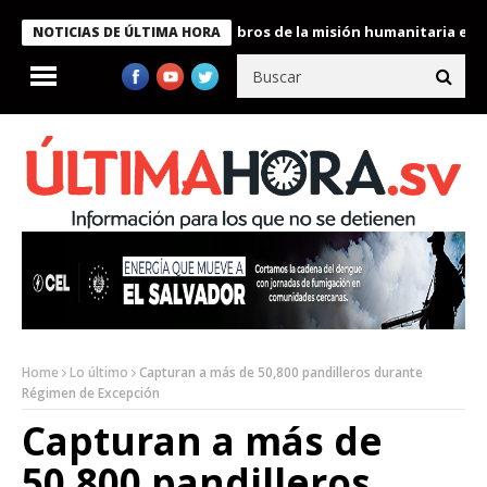
te Bukele condecora a miembros de la misión humanitaria enviada
NOTICIAS DE ÚLTIMA HORA
Home
Lo último
Capturan a más de 50,800 pandilleros durante
Régimen de Excepción
Capturan a más de
50,800 pandilleros