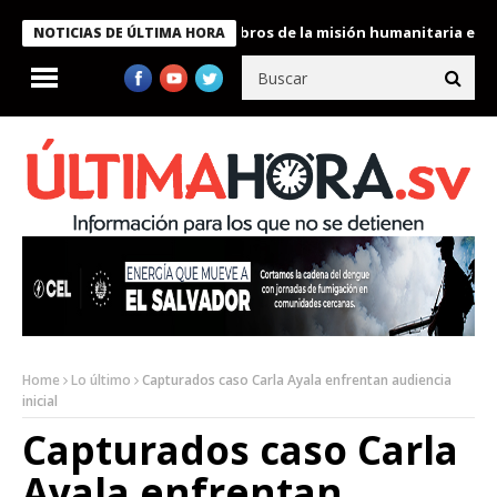
te Bukele condecora a miembros de la misión humanitaria enviada
NOTICIAS DE ÚLTIMA HORA
Home
Lo último
Capturados caso Carla Ayala enfrentan audiencia
inicial
Capturados caso Carla
Ayala enfrentan