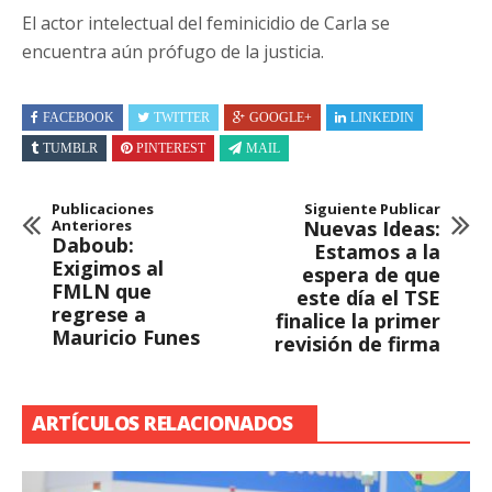
El actor intelectual del feminicidio de Carla se
encuentra aún prófugo de la justicia.
FACEBOOK
TWITTER
GOOGLE+
LINKEDIN
TUMBLR
PINTEREST
MAIL
Publicaciones
Siguiente Publicar
Anteriores
Nuevas Ideas:
Daboub:
Estamos a la
Exigimos al
espera de que
FMLN que
este día el TSE
regrese a
finalice la primer
Mauricio Funes
revisión de firma
ARTÍCULOS RELACIONADOS