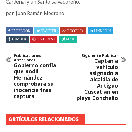
Cardenal y un Santo salvadoreño.
por: Juan Ramón Medrano
FACEBOOK
TWITTER
GOOGLE+
LINKEDIN
TUMBLR
PINTEREST
MAIL
Publicaciones
Siguiente Publicar
Anteriores
Captan a
Gobierno confía
vehículo
que Rodil
asignado a
Hernández
alcaldía de
comprobará su
Antiguo
inocencia tras
Cuscatlán en
captura
playa Conchalío
ARTÍCULOS RELACIONADOS