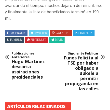
avanzando el tiempo, muchos dejaron de reincribirse,
y finalmente la lista de beneficiados terminó en 190
mil.
FACEBOOK
TWITTER
GOOGLE+
LINKEDIN
TUMBLR
PINTEREST
MAIL
Publicaciones
Siguiente Publicar
Anteriores
Funes felicita al
Hugo Martínez
TSE por haber
descarta
obligado a
aspiraciones
Bukele a
presidenciales
permitir
propaganda en
las calles
ARTÍCULOS RELACIONADOS