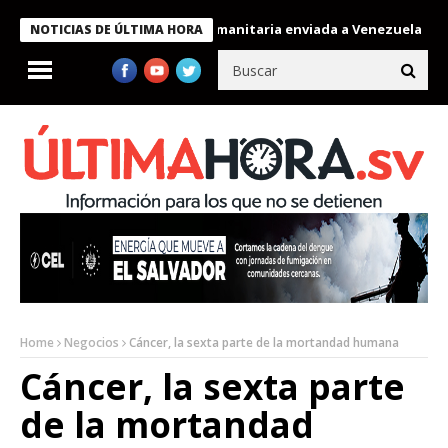
a miembros de la misión humanitaria enviada a Venezuela
Aero
NOTICIAS DE ÚLTIMA HORA
Home
Negocios
Cáncer, la sexta parte de la mortandad humana
Cáncer, la sexta parte
de la mortandad